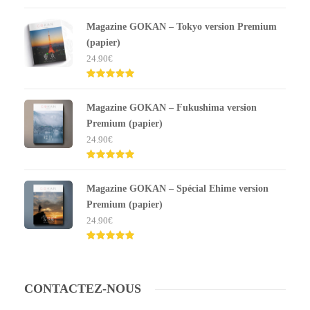
Note
5.00
sur 5
Magazine GOKAN – Tokyo version Premium
(papier)
24.90
€
Note
5.00
sur 5
Magazine GOKAN – Fukushima version
Premium (papier)
24.90
€
Note
5.00
sur 5
Magazine GOKAN – Spécial Ehime version
Premium (papier)
24.90
€
Note
5.00
sur 5
CONTACTEZ-NOUS