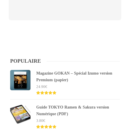
POPULAIRE
Magazine GOKAN – Spécial Izumo version
Premium (papier)
24.90
€
Note
5.00
sur 5
Guide TOKYO Ramen & Sakura version
Numérique (PDF)
3.80
€