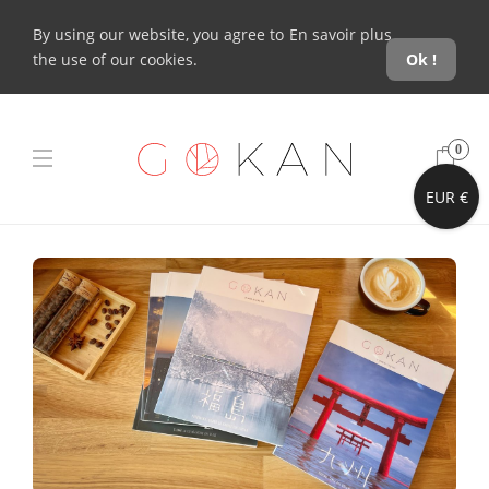
By using our website, you agree to
En savoir plus
the use of our cookies.
Ok !
0
EUR €