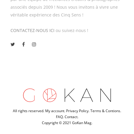
associés depuis 2009 ! Nous vous invitons à vivre une
véritable expérience des Cinq Sens !
CONTACTEZ-NOUS ICI
ou suivez-nous !
All rights reserved.
My account
.
Privacy Policy
.
Terms & Contions
.
FAQ
.
Contact
.
Copyright © 2021
GoKan Mag
.