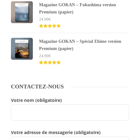
5.00
sur 5
Magazine GOKAN – Fukushima version
Premium (papier)
24.90
€
Note
5.00
sur 5
Magazine GOKAN – Spécial Ehime version
Premium (papier)
24.90
€
Note
5.00
sur 5
CONTACTEZ-NOUS
Votre nom (obligatoire)
Votre adresse de messagerie (obligatoire)