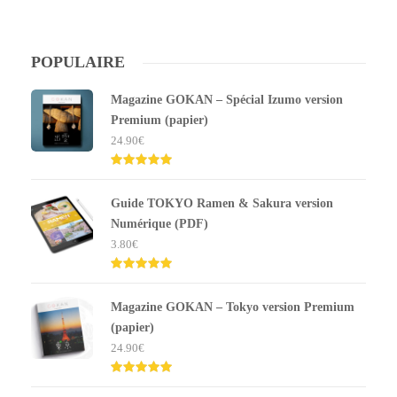
POPULAIRE
Magazine GOKAN – Spécial Izumo version
Premium (papier)
24.90
€
Note
5.00
sur 5
Guide TOKYO Ramen & Sakura version
Numérique (PDF)
3.80
€
Note
5.00
sur 5
Magazine GOKAN – Tokyo version Premium
(papier)
24.90
€
Note