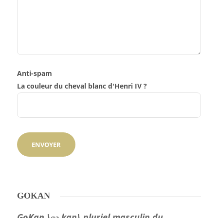
Anti-spam
La couleur du cheval blanc d'Henri IV ?
GOKAN
GoKan \ɡɔ.kan\ pluriel masculin du