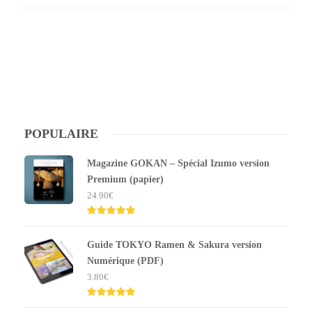
POPULAIRE
Magazine GOKAN – Spécial Izumo version
Premium (papier)
24.90
€
Note
5.00
sur 5
Guide TOKYO Ramen & Sakura version
Numérique (PDF)
3.80
€
Note