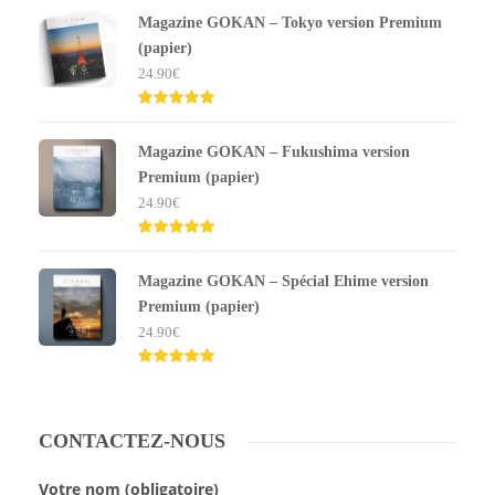
5.00
sur 5
Magazine GOKAN – Tokyo version Premium
(papier)
24.90
€
Note
5.00
sur 5
Magazine GOKAN – Fukushima version
Premium (papier)
24.90
€
Note
5.00
sur 5
Magazine GOKAN – Spécial Ehime version
Premium (papier)
24.90
€
Note
5.00
sur 5
CONTACTEZ-NOUS
Votre nom (obligatoire)