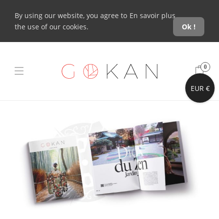
By using our website, you agree to
En savoir plus
the use of our cookies.
Ok !
0
EUR €