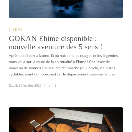
5 SENS
GOKAN Ehime disponible :
nouvelle aventure des 5 sens !
Après un départ à Izumo, là où naissent les nuages et les légendes,
nous voilà sur la route de la spiritualité à Ehime ! Chaussez de
nouveau de bonnes chaussures de marche (ou un vélo, les pistes
cyclables étant nombreuses) car le département représente une…
David
,
18 octobre 2020
1