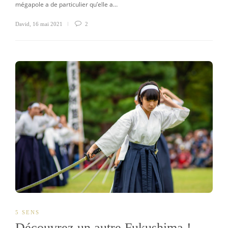
mégapole a de particulier qu’elle a…
David
,
16 mai 2021
2
5 SENS
Découvrez un autre Fukushima !