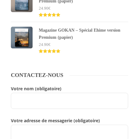
Premium (papier)
24.90
€
Note
5.00
sur 5
Magazine GOKAN – Spécial Ehime version
Premium (papier)
24.90
€
Note
5.00
sur 5
CONTACTEZ-NOUS
Votre nom (obligatoire)
Votre adresse de messagerie (obligatoire)