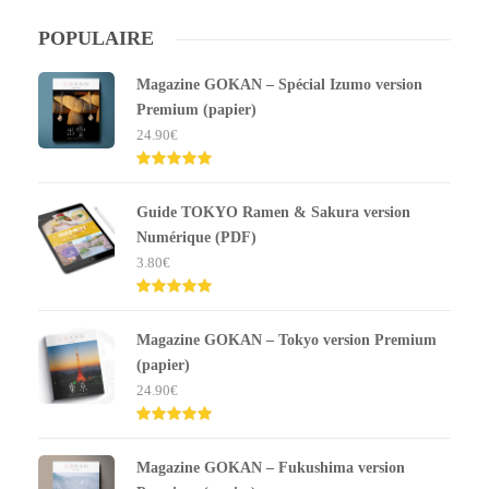
POPULAIRE
Magazine GOKAN – Spécial Izumo version
Premium (papier)
24.90
€
Note
5.00
sur 5
Guide TOKYO Ramen & Sakura version
Numérique (PDF)
3.80
€
Note
5.00
sur 5
Magazine GOKAN – Tokyo version Premium
(papier)
24.90
€
Note
5.00
sur 5
Magazine GOKAN – Fukushima version