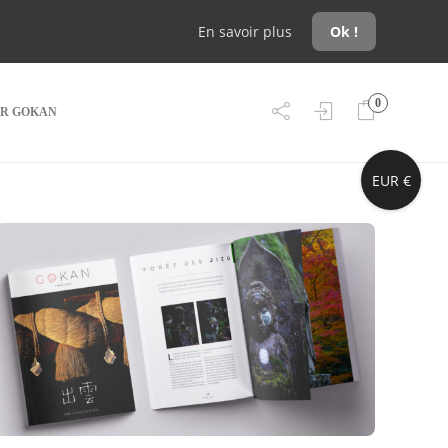
En savoir plus
Ok !
0
R GOKAN
EUR €