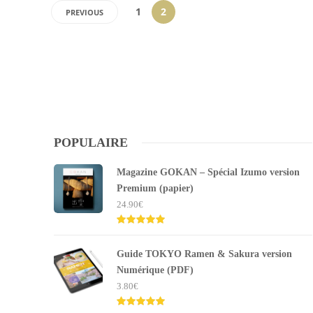
1
2
PREVIOUS
POPULAIRE
Magazine GOKAN – Spécial Izumo version
Premium (papier)
24.90
€
Note
5.00
sur 5
Guide TOKYO Ramen & Sakura version
Numérique (PDF)
3.80
€