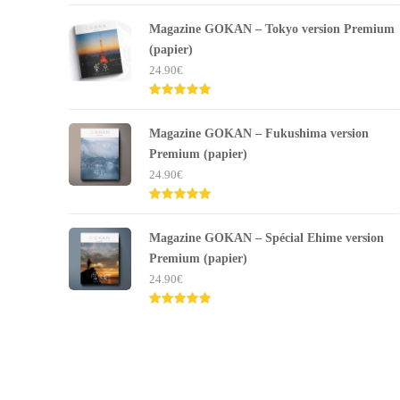
Note
5.00
sur 5
Magazine GOKAN – Tokyo version Premium
(papier)
24.90
€
Note
5.00
sur 5
Magazine GOKAN – Fukushima version
Premium (papier)
24.90
€
Note
5.00
sur 5
Magazine GOKAN – Spécial Ehime version
Premium (papier)
24.90
€
Note
5.00
sur 5