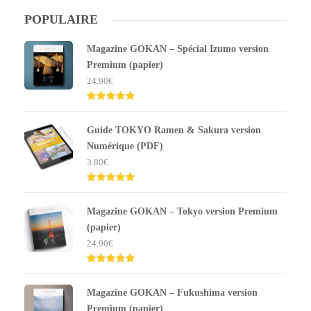
POPULAIRE
Magazine GOKAN – Spécial Izumo version
Premium (papier)
24.90
€
Note
5.00
sur 5
Guide TOKYO Ramen & Sakura version
Numérique (PDF)
3.80
€
Note
5.00
sur 5
Magazine GOKAN – Tokyo version Premium
(papier)
24.90
€
Note
5.00
sur 5
Magazine GOKAN – Fukushima version
Premium (papier)