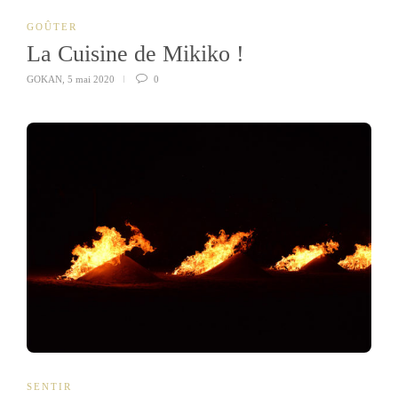
GOÛTER
La Cuisine de Mikiko !
GOKAN
,
5 mai 2020
0
SENTIR