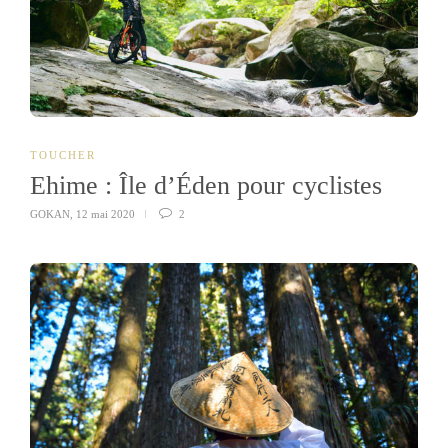
TOUCHER
Ehime : Île d’Éden pour cyclistes
GOKAN
,
12 mai 2020
2