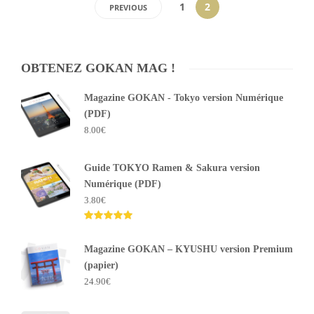
1
2
PREVIOUS
OBTENEZ GOKAN MAG !
Magazine GOKAN - Tokyo version Numérique
(PDF)
8.00
€
Guide TOKYO Ramen & Sakura version
Numérique (PDF)
3.80
€
Note
5.00
Magazine GOKAN – KYUSHU version Premium
sur 5
(papier)
24.90
€