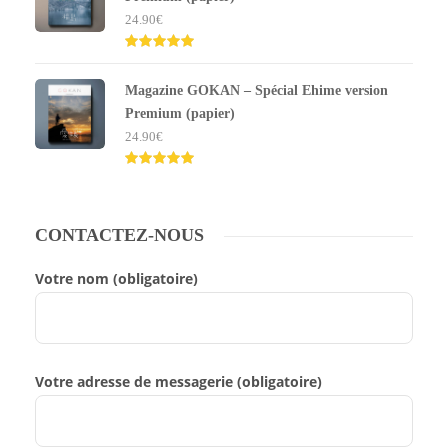
24.90
€
Note
5.00
sur 5
Magazine GOKAN – Spécial Ehime version
Premium (papier)
24.90
€
Note
5.00
sur 5
CONTACTEZ-NOUS
Votre nom (obligatoire)
Votre adresse de messagerie (obligatoire)