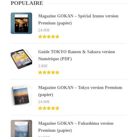
POPULAIRE
Magazine GOKAN – Spécial Izumo version
Premium (papier)
24.90
€
Note
5.00
sur 5
Guide TOKYO Ramen & Sakura version
Numérique (PDF)
3.80
€
Note
5.00
sur 5
Magazine GOKAN – Tokyo version Premium
(papier)
24.90
€
Note
5.00
sur 5
Magazine GOKAN – Fukushima version
Premium (papier)