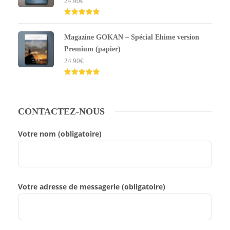
24.90
€
Note
5.00
sur 5
Magazine GOKAN – Spécial Ehime version
Premium (papier)
24.90
€
Note
5.00
sur 5
CONTACTEZ-NOUS
Votre nom (obligatoire)
Votre adresse de messagerie (obligatoire)