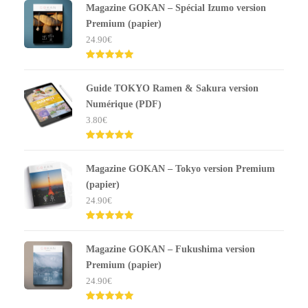
Magazine GOKAN – Spécial Izumo version
Premium (papier)
24.90
€
Note
5.00
sur 5
Guide TOKYO Ramen & Sakura version
Numérique (PDF)
3.80
€
Note
5.00
sur 5
Magazine GOKAN – Tokyo version Premium
(papier)
24.90
€
Note
5.00
sur 5
Magazine GOKAN – Fukushima version
Premium (papier)
24.90
€