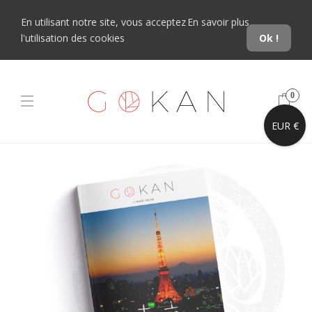
En utilisant notre site, vous acceptez
En savoir plus
l'utilisation des cookies
Ok !
0
EUR €