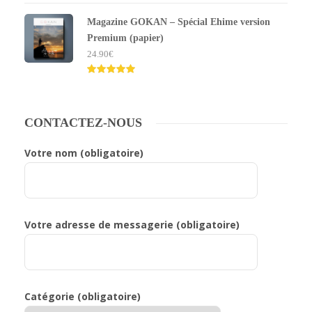
Note
5.00
sur 5
Magazine GOKAN – Spécial Ehime version
Premium (papier)
24.90
€
Note
5.00
sur 5
CONTACTEZ-NOUS
Votre nom (obligatoire)
Votre adresse de messagerie (obligatoire)
Catégorie (obligatoire)