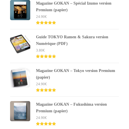
Magazine GOKAN – Spécial Izumo version
Premium (papier)
24.90
€
Note
5.00
sur 5
Guide TOKYO Ramen & Sakura version
Numérique (PDF)
3.80
€
Note
5.00
sur 5
Magazine GOKAN – Tokyo version Premium
(papier)
24.90
€
Note
5.00
sur 5
Magazine GOKAN – Fukushima version
Premium (papier)
24.90
€