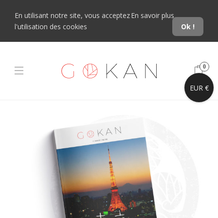
En utilisant notre site, vous acceptez
En savoir plus
l'utilisation des cookies
Ok !
0
EUR €