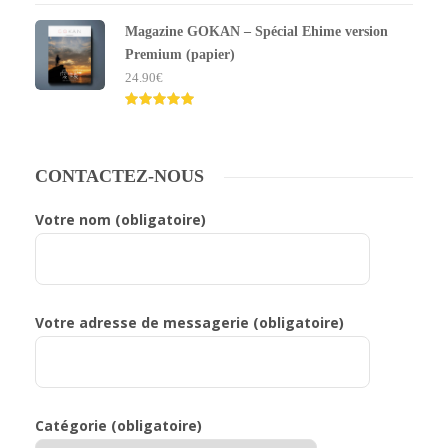
Note
5.00
sur 5
Magazine GOKAN – Spécial Ehime version
Premium (papier)
24.90
€
Note
5.00
sur 5
CONTACTEZ-NOUS
Votre nom (obligatoire)
Votre adresse de messagerie (obligatoire)
Catégorie (obligatoire)