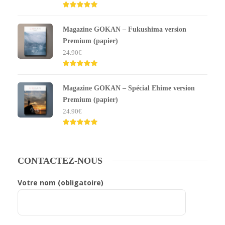
Note
5.00
sur 5
Magazine GOKAN – Fukushima version
Premium (papier)
24.90
€
Note
5.00
sur 5
Magazine GOKAN – Spécial Ehime version
Premium (papier)
24.90
€
Note
5.00
sur 5
CONTACTEZ-NOUS
Votre nom (obligatoire)