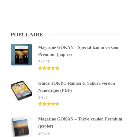
POPULAIRE
Magazine GOKAN – Spécial Izumo version
Premium (papier)
24.90
€
Note
5.00
sur 5
Guide TOKYO Ramen & Sakura version
Numérique (PDF)
3.80
€
Note
5.00
sur 5
Magazine GOKAN – Tokyo version Premium
(papier)
24.90
€