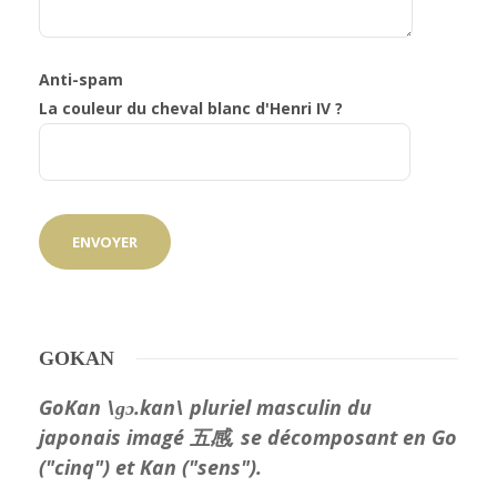
Anti-spam
La couleur du cheval blanc d'Henri IV ?
GOKAN
GoKan \ɡɔ.kan\ pluriel masculin du
japonais imagé 五感, se décomposant en Go
("cinq") et Kan ("sens").