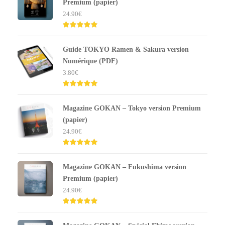
Premium (papier)
24.90
€
Note
5.00
sur 5
Guide TOKYO Ramen & Sakura version
Numérique (PDF)
3.80
€
Note
5.00
sur 5
Magazine GOKAN – Tokyo version Premium
(papier)
24.90
€
Note
5.00
sur 5
Magazine GOKAN – Fukushima version
Premium (papier)
24.90
€
Note
5.00