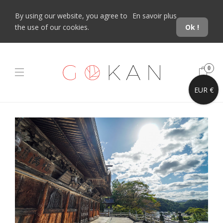
By using our website, you agree to
En savoir plus
the use of our cookies.
Ok !
0
EUR €