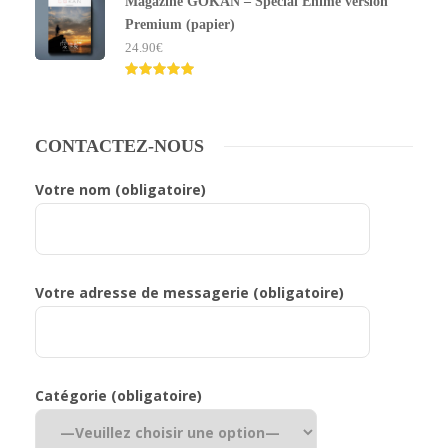
sur 5
Magazine GOKAN – Spécial Ehime version
Premium (papier)
24.90
€
Note
5.00
sur 5
CONTACTEZ-NOUS
Votre nom (obligatoire)
Votre adresse de messagerie (obligatoire)
Catégorie (obligatoire)