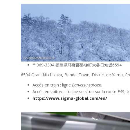
〒969-3304 福島県耶麻郡磐梯町大谷日知坂6594.
6594 Otani Nitchizaka, Bandai Town, District de Yama, P
Accès en train : ligne
Ban-etsu sai-sen.
Accès en voiture : l’usine se situe sur la route E49,
https://www.sigma-global.com/en/