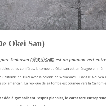
De Okei San)
e parc Seabusan (背炙山公園) est un poumon vert entre la 
s érables et les conifères, la tombe de Okei-san est aménagée en mémo
 Californie en 1869 avec la colonie de Wakamatsu. Dans le Nouveau Mo
 sol américain. La réplique de sa tombe est tournée vers la Californie 
st dédié symbolisent l’esprit pionnier, le caractère entrepren