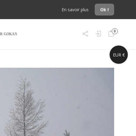
En savoir plus
Ok !
0
R GOKAN
EUR €