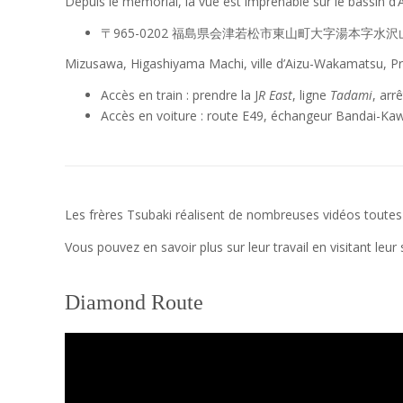
Depuis le mémorial, la vue est imprenable sur le bassin d’A
〒965-0202 福島県会津若松市東山町大字湯本字水沢
Mizusawa, Higashiyama Machi, ville d’Aizu-Wakamatsu, P
Accès en train : prendre la J
R East
, ligne
Tadami
, arr
Accès en voiture : route E49, échangeur Bandai-Kawa
Les frères Tsubaki réalisent de nombreuses vidéos toutes 
Vous pouvez en savoir plus sur leur travail en visitant leur 
Diamond Route