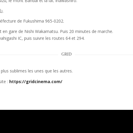
izu, le mont Bandai et la lac Inawashiro.
山.
réfecture de Fukushima 965-0202.
êt en gare de Nishi Wakamatsu. Puis 20 minutes de marche.
higashi IC, puis suivre les routes 64 et 294.
GRID
plus sublimes les unes que les autres.
site :
https://gridcinema.com/