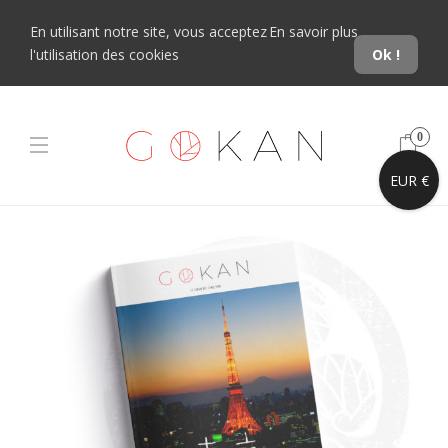
En utilisant notre site, vous acceptez
En savoir plus
l'utilisation des cookies
Ok !
0
EUR €