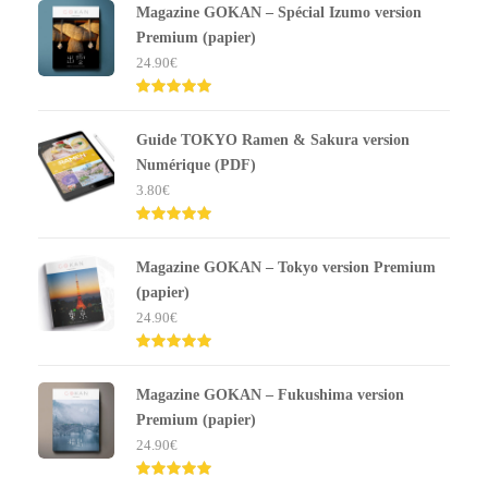
Magazine GOKAN – Spécial Izumo version
Premium (papier)
24.90
€
Note
5.00
sur 5
Guide TOKYO Ramen & Sakura version
Numérique (PDF)
3.80
€
Note
5.00
sur 5
Magazine GOKAN – Tokyo version Premium
(papier)
24.90
€
Note
5.00
sur 5
Magazine GOKAN – Fukushima version
Premium (papier)
24.90
€