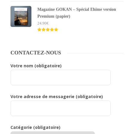
Note
5.00
sur 5
Magazine GOKAN – Spécial Ehime version
Premium (papier)
24.90
€
Note
5.00
sur 5
CONTACTEZ-NOUS
Votre nom (obligatoire)
Votre adresse de messagerie (obligatoire)
Catégorie (obligatoire)