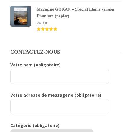
Note
5.00
sur 5
Magazine GOKAN – Spécial Ehime version
Premium (papier)
24.90
€
Note
5.00
sur 5
CONTACTEZ-NOUS
Votre nom (obligatoire)
Votre adresse de messagerie (obligatoire)
Catégorie (obligatoire)