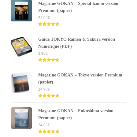
Magazine GOKAN – Spécial Izumo version
Premium (papier)
24.90
€
Note
5.00
sur 5
Guide TOKYO Ramen & Sakura version
Numérique (PDF)
3.80
€
Note
5.00
sur 5
Magazine GOKAN – Tokyo version Premium
(papier)
24.90
€
Note
5.00
sur 5
Magazine GOKAN – Fukushima version
Premium (papier)
24.90
€