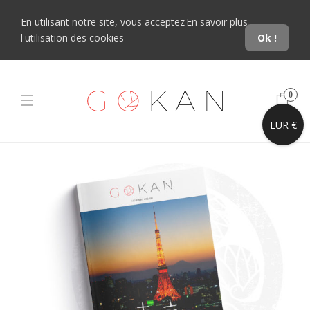
En utilisant notre site, vous acceptez
En savoir plus
l'utilisation des cookies
Ok !
0
EUR €