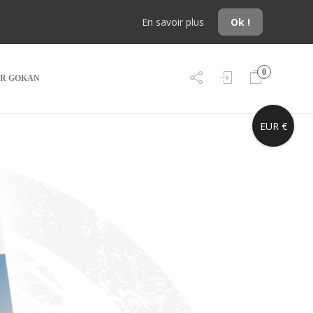
En savoir plus
Ok !
0
R GOKAN
EUR €