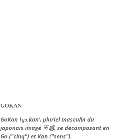
GOKAN
GoKan \ɡɔ.kan\ pluriel masculin du
japonais imagé 五感, se décomposant en
Go ("cinq") et Kan ("sens").