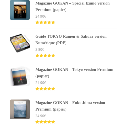
Magazine GOKAN – Spécial Izumo version
Premium (papier)
24.90
€
Note
5.00
sur 5
Guide TOKYO Ramen & Sakura version
Numérique (PDF)
3.80
€
Note
5.00
sur 5
Magazine GOKAN – Tokyo version Premium
(papier)
24.90
€
Note
5.00
sur 5
Magazine GOKAN – Fukushima version
Premium (papier)
24.90
€