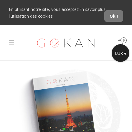
En utilisant notre site, vous acceptez
En savoir plus
l'utilisation des cookies
Ok !
0
EUR €