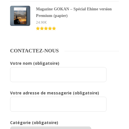
Note
5.00
sur 5
Magazine GOKAN – Spécial Ehime version
Premium (papier)
24.90
€
Note
5.00
sur 5
CONTACTEZ-NOUS
Votre nom (obligatoire)
Votre adresse de messagerie (obligatoire)
Catégorie (obligatoire)