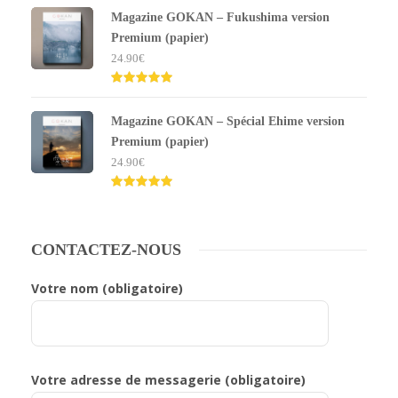
5.00
sur 5
Magazine GOKAN – Fukushima version
Premium (papier)
24.90
€
Note
5.00
sur 5
Magazine GOKAN – Spécial Ehime version
Premium (papier)
24.90
€
Note
5.00
sur 5
CONTACTEZ-NOUS
Votre nom (obligatoire)
Votre adresse de messagerie (obligatoire)