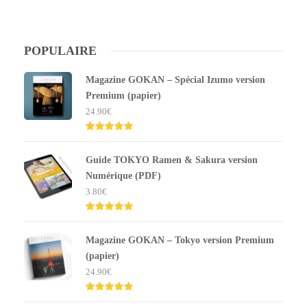
POPULAIRE
Magazine GOKAN – Spécial Izumo version
Premium (papier)
24.90
€
Note
5.00
sur 5
Guide TOKYO Ramen & Sakura version
Numérique (PDF)
3.80
€
Note
5.00
sur 5
Magazine GOKAN – Tokyo version Premium
(papier)
24.90
€
Note