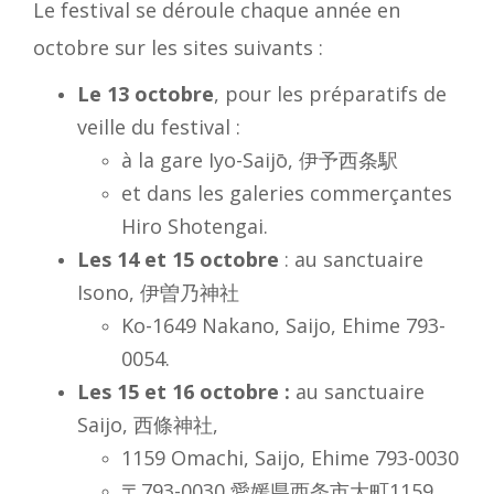
Le festival se déroule chaque année en
octobre sur les sites suivants :
Le 13 octobre
, pour les préparatifs de
veille du festival :
à la gare Iyo-Saijō, 伊予西条駅
et dans les galeries commerçantes
Hiro Shotengai.
Les 14 et 15 octobre
: au sanctuaire
Isono, 伊曽乃神社
Ko-1649 Nakano, Saijo, Ehime 793-
0054.
Les 15 et 16 octobre :
au sanctuaire
Saijo, 西條神社,
1159 Omachi, Saijo, Ehime 793-0030
〒793-0030 愛媛県西条市大町1159.