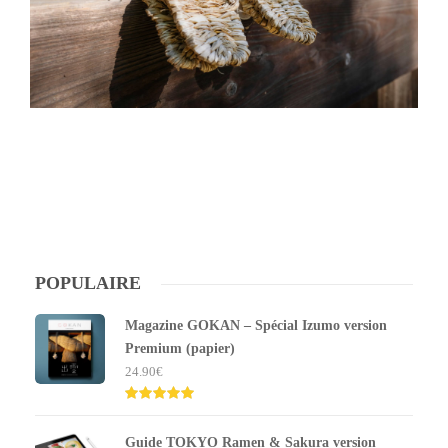
POPULAIRE
Magazine GOKAN – Spécial Izumo version
Premium (papier)
24.90
€
Note
5.00
sur 5
Guide TOKYO Ramen & Sakura version