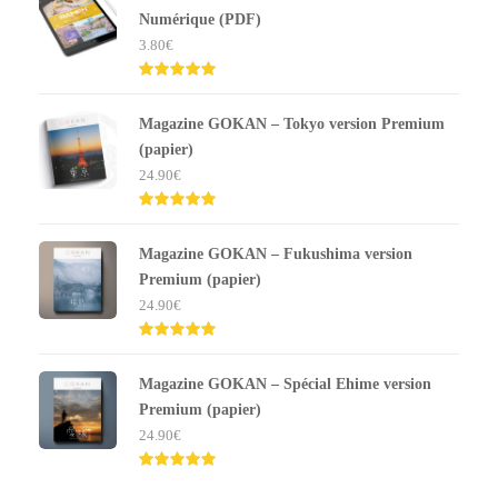
Numérique (PDF)
3.80
€
Note
5.00
sur 5
Magazine GOKAN – Tokyo version Premium
(papier)
24.90
€
Note
5.00
sur 5
Magazine GOKAN – Fukushima version
Premium (papier)
24.90
€
Note
5.00
sur 5
Magazine GOKAN – Spécial Ehime version
Premium (papier)
24.90
€
Note