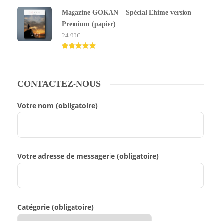
5.00
sur 5
Magazine GOKAN – Spécial Ehime version
Premium (papier)
24.90
€
Note
5.00
sur 5
CONTACTEZ-NOUS
Votre nom (obligatoire)
Votre adresse de messagerie (obligatoire)
Catégorie (obligatoire)