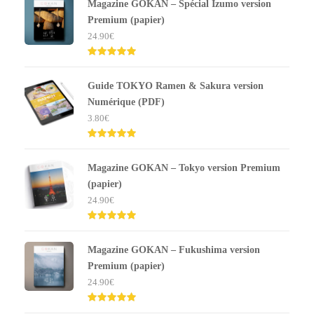
Magazine GOKAN – Spécial Izumo version
Premium (papier)
24.90
€
Note
5.00
sur 5
Guide TOKYO Ramen & Sakura version
Numérique (PDF)
3.80
€
Note
5.00
sur 5
Magazine GOKAN – Tokyo version Premium
(papier)
24.90
€
Note
5.00
sur 5
Magazine GOKAN – Fukushima version
Premium (papier)
24.90
€
Note