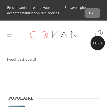
En utilisant notre site, vous
En savoir plus
acceptez l'utilisation des cookies
Ok !
0
EUR €
[wpcf_dashboard]
POPULAIRE