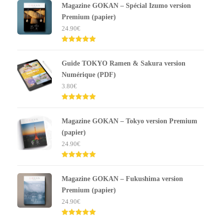
Magazine GOKAN – Spécial Izumo version
Premium (papier)
24.90
€
Note
5.00
sur 5
Guide TOKYO Ramen & Sakura version
Numérique (PDF)
3.80
€
Note
5.00
sur 5
Magazine GOKAN – Tokyo version Premium
(papier)
24.90
€
Note
5.00
sur 5
Magazine GOKAN – Fukushima version
Premium (papier)
24.90
€