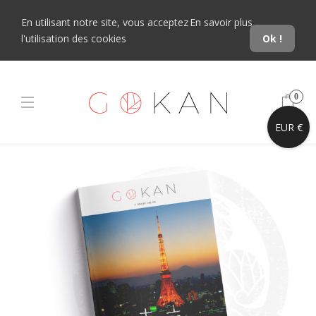
En utilisant notre site, vous acceptez
En savoir plus
l'utilisation des cookies
Ok !
0
EUR €