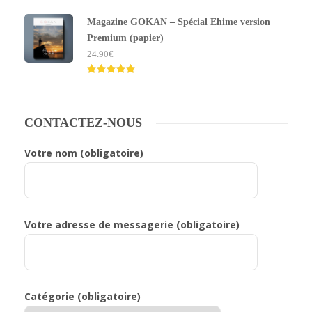
Note
5.00
sur 5
Magazine GOKAN – Spécial Ehime version
Premium (papier)
24.90
€
Note
5.00
sur 5
CONTACTEZ-NOUS
Votre nom (obligatoire)
Votre adresse de messagerie (obligatoire)
Catégorie (obligatoire)