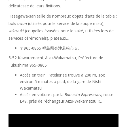
délicatesse de leurs finitions.
Hasegawa-san taille de nombreux objets d’arts de la table :
bols
owan
(utilisés pour le service de la soupe miso),
sakazuki
(coupelles évasées pour le saké, utilisées lors de
services cérémoniels), plateaux…
〒965-0865 福島県会津若松市５.
5-52 Kawaramachi, Aizu-Wakamatsu, Préfecture de
Fukushima 965-0865.
Accès en train : l’atelier se trouve à 200 m, soit
environ 5 minutes à pied, de la gare de Nishi-
Wakamatsu.
Accès en voiture : par la
Ban-estu Expressway
, route
E49, près de l’échangeur Aizu-Wakamatsu IC.